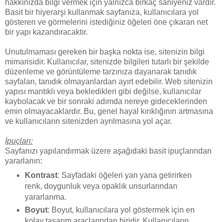
hakkınızda bilgi vermek için yalnızca birkaç saniyeniz vardır.
Basit bir hiyerarşi kullanmak sayfanıza, kullanıcılara yol
gösteren ve görmelerini istediğiniz öğeleri öne çıkaran net
bir yapı kazandıracaktır.
Unutulmaması gereken bir başka nokta ise, sitenizin bilgi
mimarisidir. Kullanıcılar, sitenizde bilgileri tutarlı bir şekilde
düzenleme ve görüntüleme tarzınıza dayanarak tanıdık
sayfaları, tanıdık olmayanlardan ayırt edebilir. Web sitenizin
yapısı mantıklı veya bekledikleri gibi değilse, kullanıcılar
kaybolacak ve bir sonraki adımda nereye gideceklerinden
emin olmayacaklardır. Bu, genel hayal kırıklığının artmasına
ve kullanıcıların sitenizden ayrılmasına yol açar.
İpuçları:
Sayfanızı yapılandırmak üzere aşağıdaki basit ipuçlarından
yararlanın:
Kontrast
: Sayfadaki öğeleri yan yana getirirken
renk, doygunluk veya opaklık unsurlarından
yararlanma.
Boyut
: Boyut, kullanıcılara yol göstermek için en
kolay tasarım araçlarından biridir. Kullanıcıların