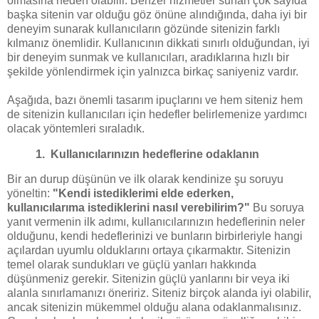
olmasına neden olabilir. Benzer hizmetler sunan çok sayıda
başka sitenin var olduğu göz önüne alındığında, daha iyi bir
deneyim sunarak kullanıcıların gözünde sitenizin farklı
kılmanız önemlidir. Kullanıcının dikkati sınırlı olduğundan, iyi
bir deneyim sunmak ve kullanıcıları, aradıklarına hızlı bir
şekilde yönlendirmek için yalnızca birkaç saniyeniz vardır.
Aşağıda, bazı önemli tasarım ipuçlarını ve hem siteniz hem
de sitenizin kullanıcıları için hedefler belirlemenize yardımcı
olacak yöntemleri sıraladık.
1. Kullanıcılarınızın hedeflerine odaklanın
Bir an durup düşünün ve ilk olarak kendinize şu soruyu
yöneltin:
"Kendi istediklerimi elde ederken,
kullanıcılarıma istediklerini nasıl verebilirim?"
Bu soruya
yanıt vermenin ilk adımı, kullanıcılarınızın hedeflerinin neler
olduğunu, kendi hedeflerinizi ve bunların birbirleriyle hangi
açılardan uyumlu olduklarını ortaya çıkarmaktır. Sitenizin
temel olarak sundukları ve güçlü yanları hakkında
düşünmeniz gerekir. Sitenizin güçlü yanlarını bir veya iki
alanla sınırlamanızı öneririz. Siteniz birçok alanda iyi olabilir,
ancak sitenizin mükemmel olduğu alana odaklanmalısınız.