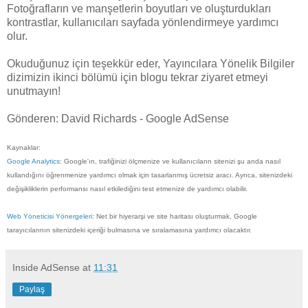
Fotoğrafların ve manşetlerin boyutları ve oluşturdukları
kontrastlar, kullanıcıları sayfada yönlendirmeye yardımcı
olur.
Okuduğunuz için teşekkür eder, Yayıncılara Yönelik Bilgiler
dizimizin ikinci bölümü için blogu tekrar ziyaret etmeyi
unutmayın!
Gönderen: David Richards - Google AdSense
Kaynaklar:
Google Analytics
: Google'ın, trafiğinizi ölçmenize ve kullanıcıların sitenizi şu anda nasıl
kullandığını öğrenmenize yardımcı olmak için tasarlanmış ücretsiz aracı. Ayrıca, sitenizdeki
değişikliklerin performansı nasıl etkilediğini test etmenize de yardımcı olabilir.
Web Yöneticisi Yönergeleri
: Net bir hiyerarşi ve site haritası oluşturmak, Google
tarayıcılarının sitenizdeki içeriği bulmasına ve sıralamasına yardımcı olacaktır.
Inside AdSense
at
11:31
Paylaş