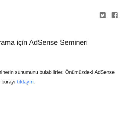
rama için AdSense Semineri
minerin sunumunu bulabilirler. Önümüzdeki AdSense
n burayı
tıklayın
.