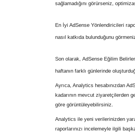
sağlamadığını görürseniz, optimizas
En İyi AdSense Yönlendiricileri
rapor
nasıl katkıda bulunduğunu görmeniz
Son olarak,
AdSense Eğilim Belirl
haftanın farklı günlerinde oluşturduğ
Ayrıca, Analytics hesabınızdan AdSe
kadarının mevcut ziyaretçilerden geldi
göre görüntüleyebilirsiniz.
Analytics ile yeni verilerinizden y
raporlarınızı incelemeyle ilgili baş