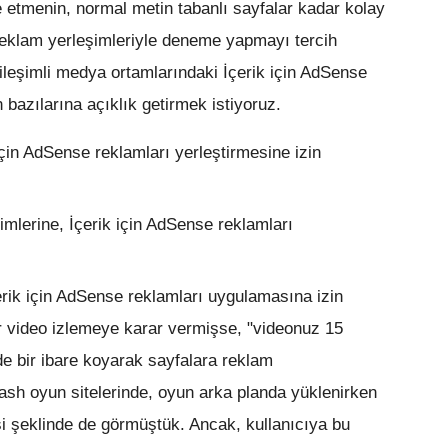
de etmenin, normal metin tabanlı sayfalar kadar kolay
 reklam yerleşimleriyle deneme yapmayı tercih
tkileşimli medya ortamlarındaki İçerik için AdSense
an bazılarına açıklık getirmek istiyoruz.
 için AdSense reklamları yerleştirmesine izin
şimlerine, İçerik için AdSense reklamları
çerik için AdSense reklamları uygulamasına izin
ir video izlemeye karar vermişse, "videonuz 15
de bir ibare koyarak sayfalara reklam
ash oyun sitelerinde, oyun arka planda yüklenirken
si şeklinde de görmüştük. Ancak, kullanıcıya bu