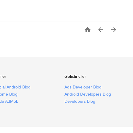



nler
Geliştiriciler
icial Android Blog
Ads Developer Blog
ome Blog
Android Developers Blog
ide AdMob
Developers Blog