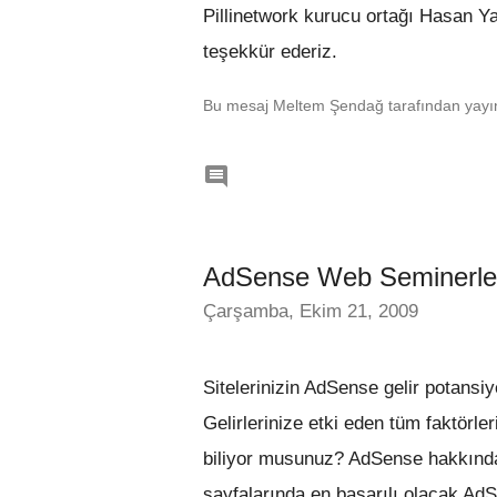
Pillinetwork kurucu ortağı Hasan Yal
teşekkür ederiz.
Bu mesaj Meltem Şendağ tarafından yayın

AdSense Web Seminerleri
Çarşamba, Ekim 21, 2009
Sitelerinizin AdSense gelir potansi
Gelirlerinize etki eden tüm faktörler
biliyor musunuz? AdSense hakkında 
sayfalarında en başarılı olacak AdS