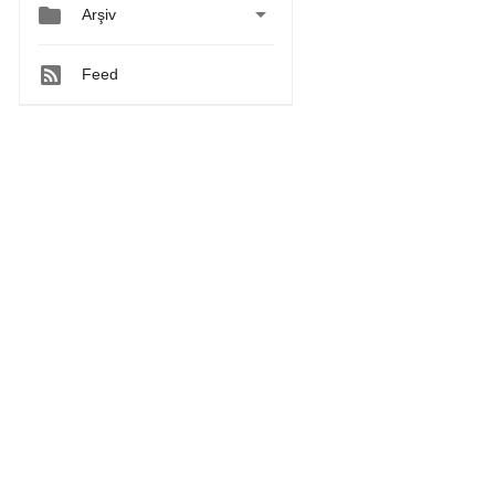


Arşiv
Feed