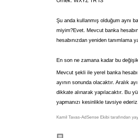
Örnek:
WXYZ TR IS
Şu anda kullanmış olduğum aynı bank
miyim?
Evet. Mevcut banka hesabın
hesabınızdan yeniden tanımlama yapt
En son ne zamana kadar bu değişikl
Mevcut şekli ile yerel banka hesa
ayının sonunda olacaktır. Aralık ayı
dikkate alınarak yapılacaktır. Bu yü
yapmanızı kesinlikle tavsiye ederiz
Kamil Tavas-AdSense Ekibi tarafından yay
