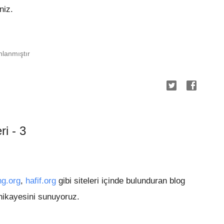
niz.
lanmıştır
i - 3
g.org
,
hafif.org
gibi siteleri içinde bulunduran blog
hikayesini sunuyoruz.