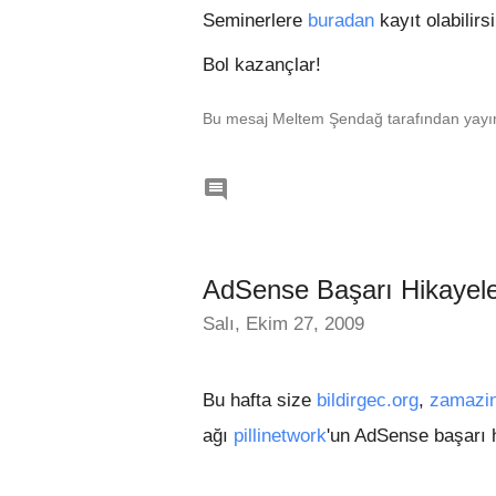
Seminerlere
buradan
kayıt olabilirsi
Bol kazançlar!
Bu mesaj Meltem Şendağ tarafından yayın

AdSense Başarı Hikayeler
Salı, Ekim 27, 2009
Bu hafta size
bildirgec.org
,
zamazin
ağı
pillinetwork
'un AdSense başarı 