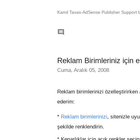
Kamil Tavas-AdSense Publisher Support ta

Reklam Birimleriniz için 
Cuma, Aralık 05, 2008
Reklam birimlerinizi özelleştirirke
ederim:
*
Reklam birimlerinizi
, sitenizle uy
şekilde renklendirin.
* Kenarlıklar için açık renkler seçi