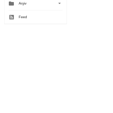


Arşiv
Feed