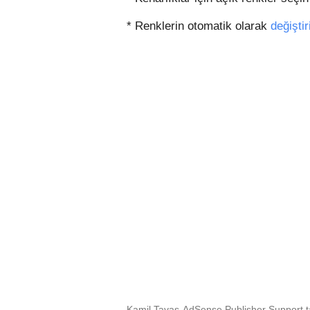
* Renklerin otomatik olarak
değiştir
Kamil Tavas-AdSense Publisher Support ta