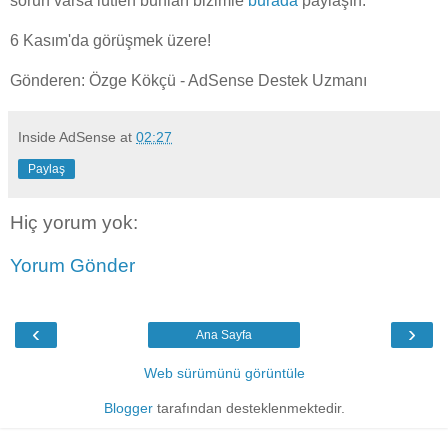
sorun varsa lütfen bunları bizimle
burada
paylaşın.
6 Kasım'da görüşmek üzere!
Gönderen: Özge Kökçü - AdSense Destek Uzmanı
Inside AdSense
at
02:27
Paylaş
Hiç yorum yok:
Yorum Gönder
‹
›
Ana Sayfa
Web sürümünü görüntüle
Blogger
tarafından desteklenmektedir.