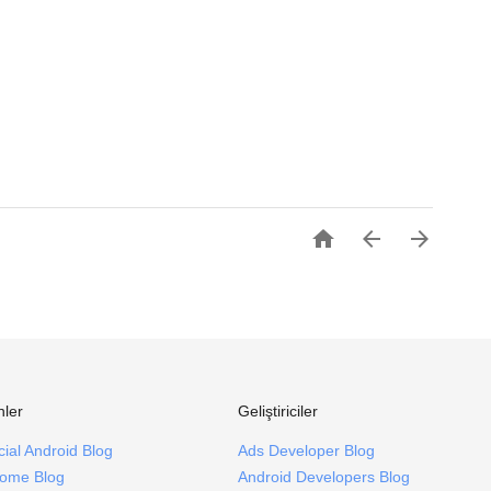



nler
Geliştiriciler
icial Android Blog
Ads Developer Blog
ome Blog
Android Developers Blog