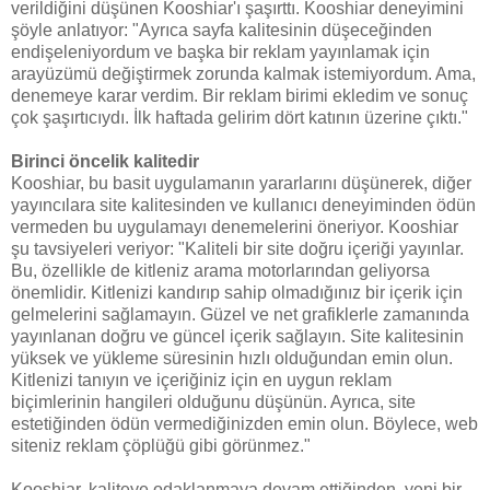
verildiğini düşünen Kooshiar'ı şaşırttı. Kooshiar deneyimini
şöyle anlatıyor: "Ayrıca sayfa kalitesinin düşeceğinden
endişeleniyordum ve başka bir reklam yayınlamak için
arayüzümü değiştirmek zorunda kalmak istemiyordum. Ama,
denemeye karar verdim. Bir reklam birimi ekledim ve sonuç
çok şaşırtıcıydı. İlk haftada gelirim dört katının üzerine çıktı."
Birinci öncelik kalitedir
Kooshiar, bu basit uygulamanın yararlarını düşünerek, diğer
yayıncılara site kalitesinden ve kullanıcı deneyiminden ödün
vermeden bu uygulamayı denemelerini öneriyor. Kooshiar
şu tavsiyeleri veriyor: "Kaliteli bir site doğru içeriği yayınlar.
Bu, özellikle de kitleniz arama motorlarından geliyorsa
önemlidir. Kitlenizi kandırıp sahip olmadığınız bir içerik için
gelmelerini sağlamayın. Güzel ve net grafiklerle zamanında
yayınlanan doğru ve güncel içerik sağlayın. Site kalitesinin
yüksek ve yükleme süresinin hızlı olduğundan emin olun.
Kitlenizi tanıyın ve içeriğiniz için en uygun reklam
biçimlerinin hangileri olduğunu düşünün. Ayrıca, site
estetiğinden ödün vermediğinizden emin olun. Böylece, web
siteniz reklam çöplüğü gibi görünmez."
Kooshiar, kaliteye odaklanmaya devam ettiğinden, yeni bir