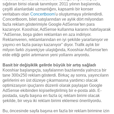
sığdıran birisi olarak tanımlıyor. 2011 yılının başlarında,
çeşitli alanlardaki uzmanlığını, kapsamlı bir konser
veritabanı olan
Concertboom
'u oluşturmaya yönlendirdi.
Concertboom, bilet satışlarından ve aylık dört milyondan
fazla reklam gösterimiyle Google AdSense'ten para
kazanıyor. Kooshiar, AdSense kullanma kararını hatırlayarak
"AdSense, boşa giden reklamları en aza indiriyor.
Reklamveren, reklamlarından en iyi şekilde yararlanıyor ve
yayıncı en fazla parayı kazanıyor" diyor. Trafik aylık bir
milyon farklı ziyaretçiye ulaştığında, Kooshiar AdSense'ten
elde ettiği geliri artırmanın yeni yollarını arıyordu.
Basit bir değişiklik gelirde büyük bir artış sağladı
Kooshiar başlangıçta, sayfalarının bazılarında yalnızca bir
tane 300x250 reklam gösterdi. Birkaç ay sonra, yayıncıların
gelirlerini en üst düzeye çıkarmasına yardımcı olacak
optimizasyon ipuçlarını düzenli olarak paylaşan Google
AdSense ekibinden kişiselleştirilmiş bir e-posta aldı. E-
postada, sayfa başına en fazla üç reklam birimi olacak
şekilde, bir veya iki reklam birimi eklemesi öneriliyordu.
Bu, öncesinde sayfa başına en fazla bir reklam birimine izin