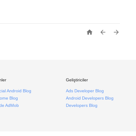



nler
Geliştiriciler
icial Android Blog
Ads Developer Blog
ome Blog
Android Developers Blog
ide AdMob
Developers Blog