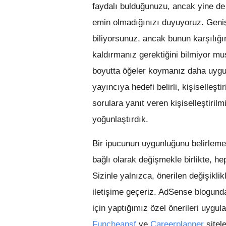
faydalı bulduğunuzu, ancak yine de
emin olmadığınızı duyuyoruz. Geniş
biliyorsunuz, ancak bunun karşılığı
kaldırmanız gerektiğini bilmiyor mu
boyutta öğeler koymanız daha uygu
yayıncıya hedefi belirli, kişiselleşt
sorulara yanıt veren kişiselleştiri
yoğunlaştırdık.
Bir ipucunun uygunluğunu belirlemek 
bağlı olarak değişmekle birlikte, hep
Sizinle yalnızca, önerilen değişikli
iletişime geçeriz. AdSense blogunda
için yaptığımız özel önerileri uygul
Funcheapsf
ve
Careerplanner
sitele