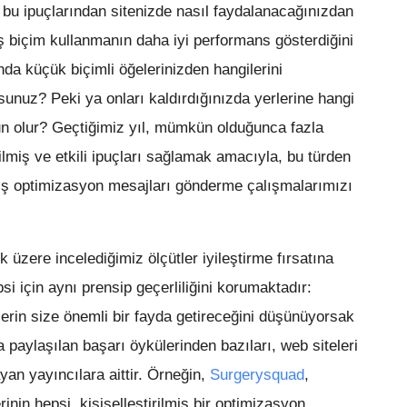
 bu ipuçlarından sitenizde nasıl faydalanacağınızdan
 biçim kullanmanın daha iyi performans gösterdiğini
nda küçük biçimli öğelerinizden hangilerini
sunuz? Peki ya onları kaldırdığınızda yerlerine hangi
n olur? Geçtiğimiz yıl, mümkün olduğunca fazla
irilmiş ve etkili ipuçları sağlamak amacıyla, bu türden
lmiş optimizasyon mesajları gönderme çalışmalarımızı
üzere incelediğimiz ölçütler iyileştirme fırsatına
si için aynı prensip geçerliliğini korumaktadır:
klerin size önemli bir fayda getireceğini düşünüyorsak
 paylaşılan başarı öykülerinden bazıları, web siteleri
ayan yayıncılara aittir. Örneğin,
Surgerysquad
,
rinin hepsi, kişiselleştirilmiş bir optimizasyon