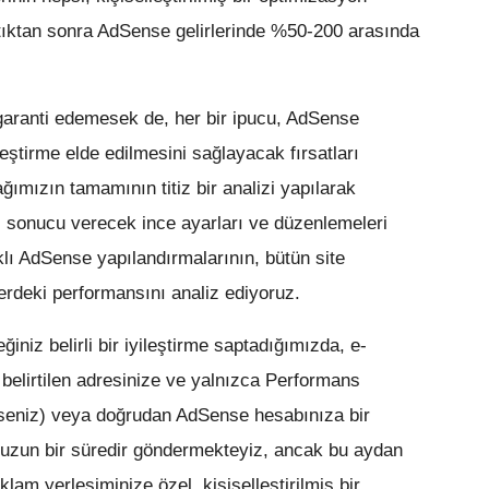
ptıktan sonra AdSense gelirlerinde %50-200 arasında
 garanti edemesek de, her bir ipucu, AdSense
eştirme elde edilmesini sağlayacak fırsatları
ğımızın tamamının titiz bir analizi yapılarak
iyi sonucu verecek ince ayarları ve düzenlemeleri
klı AdSense yapılandırmalarının, bütün site
lerdeki performansını analiz ediyoruz.
iz belirli bir iyileştirme saptadığımızda, e-
belirtilen adresinize ve yalnızca Performans
diyseniz) veya doğrudan AdSense hesabınıza bir
ı uzun bir süredir göndermekteyiz, ancak bu aydan
klam yerleşiminize özel, kişiselleştirilmiş bir