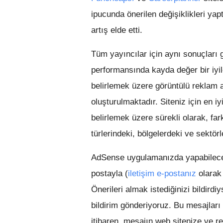
ipucunda önerilen değişiklikleri ya
artış elde etti.
Tüm yayıncılar için aynı sonuçları
performansında kayda değer bir iyil
belirlemek üzere görüntülü reklam a
oluşturulmaktadır. Siteniz için en 
belirlemek üzere sürekli olarak, far
türlerindeki, bölgelerdeki ve sektör
AdSense uygulamanızda yapabileceğin
postayla (
iletişim e-postanız
olarak 
Önerileri almak istediğinizi bildir
bildirim gönderiyoruz. Bu mesajlar
itibaren, mesajın web sitenize ve re