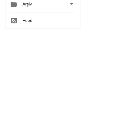


Arşiv
Feed