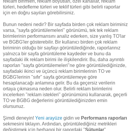
reklam birimleri, reklam boyutları, özel kanallar, reklam
türleri, hedefleme türleri ve teklif türleri gibi belirli raporlar
için en doğru sayıları görebilirsiniz.
Bunun nedeni nedir? Bir sayfada birden çok reklam biriminiz
varsa, "sayfa görüntülemeleri" görünümü, tek tek reklam
birimlerinin performansını analiz ederken, size yanlış TO'lar
ve BGBG'ler gösterebilir. Bir kullanıcı birden çok reklam
biriminin olduğu bir sayfayı görüntülediğinde, raporlarınız
yalnızca bir sayfa görüntüleme kaydeder ve bunu da
sayfadaki ilk reklam birimi ile ilişkilendirir. Bu, daha ayrıntılı
raporları "sayfa görüntülemeleri"ne göre görüntülediğinizde,
sayfadaki ikinci ve üçüncü reklam birimlerinin TO ve
BGBG'lerinin "sıfır" sayfa görüntülemeye göre
hesaplanacağı anlamına gelir. Bu da geçersiz verilerin
ortaya çıkmasına neden olur. Belirli reklam birimlerini
incelerken "reklam istekleri" görünümünü kullanarak, geçerli
TO ve BGBG değerlerini görüntülediğinizden emin
olursunuz.
Şimdi deneyin!
Yeni arayüze
gidin ve
Performans raporları
sekmesini tıklayın. Ardından, görüntülediğiniz metrikleri
değiştirmek için herhangi bir rapordaki "
Sütunlar
"